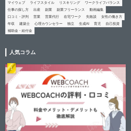
マイウェブ
ライフスタイル
リスキリング
ワークライフバランス
仕事の探し方
出産
副業
副業フリーランス
動画編集
口コミ・評判
営業
営業代行
在宅ワーク
失敗談
女性の働き方
年収
建築士
心理カウンセラー
独立
生成AI
育児
自己投資
補助金・給付金
人気コラム