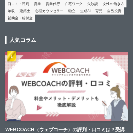
口コミ・評判
営業
営業代行
在宅ワーク
失敗談
女性の働き方
年収
建築士
心理カウンセラー
独立
生成AI
育児
自己投資
補助金・給付金
人気コラム
WEBCOACH（ウェブコーチ）の評判・口コミは？受講