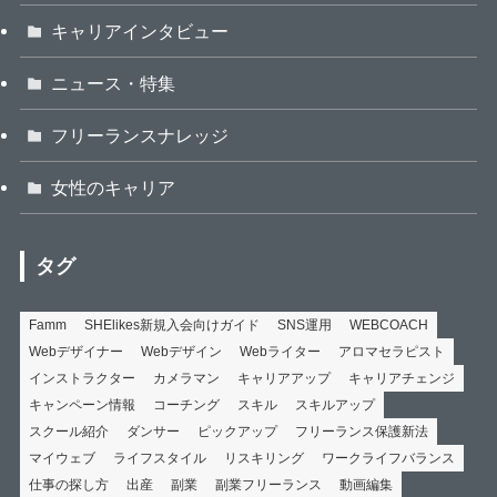
キャリアインタビュー
ニュース・特集
フリーランスナレッジ
女性のキャリア
タグ
Famm
SHElikes新規入会向けガイド
SNS運用
WEBCOACH
Webデザイナー
Webデザイン
Webライター
アロマセラピスト
インストラクター
カメラマン
キャリアアップ
キャリアチェンジ
キャンペーン情報
コーチング
スキル
スキルアップ
スクール紹介
ダンサー
ピックアップ
フリーランス保護新法
マイウェブ
ライフスタイル
リスキリング
ワークライフバランス
仕事の探し方
出産
副業
副業フリーランス
動画編集