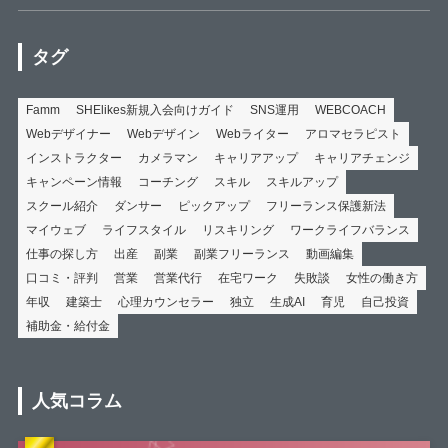
タグ
Famm
SHElikes新規入会向けガイド
SNS運用
WEBCOACH
Webデザイナー
Webデザイン
Webライター
アロマセラピスト
インストラクター
カメラマン
キャリアアップ
キャリアチェンジ
キャンペーン情報
コーチング
スキル
スキルアップ
スクール紹介
ダンサー
ピックアップ
フリーランス保護新法
マイウェブ
ライフスタイル
リスキリング
ワークライフバランス
仕事の探し方
出産
副業
副業フリーランス
動画編集
口コミ・評判
営業
営業代行
在宅ワーク
失敗談
女性の働き方
年収
建築士
心理カウンセラー
独立
生成AI
育児
自己投資
補助金・給付金
人気コラム