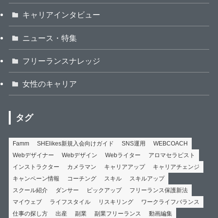
キャリアインタビュー
ニュース・特集
フリーランスナレッジ
女性のキャリア
タグ
Famm
SHElikes新規入会向けガイド
SNS運用
WEBCOACH
Webデザイナー
Webデザイン
Webライター
アロマセラピスト
インストラクター
カメラマン
キャリアアップ
キャリアチェンジ
キャンペーン情報
コーチング
スキル
スキルアップ
スクール紹介
ダンサー
ピックアップ
フリーランス保護新法
マイウェブ
ライフスタイル
リスキリング
ワークライフバランス
仕事の探し方
出産
副業
副業フリーランス
動画編集